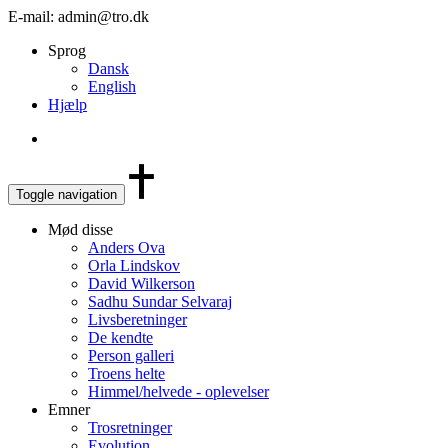
E-mail: admin@tro.dk
Sprog
Dansk
English
Hjælp
Toggle navigation
Mød disse
Anders Ova
Orla Lindskov
David Wilkerson
Sadhu Sundar Selvaraj
Livsberetninger
De kendte
Person galleri
Troens helte
Himmel/helvede - oplevelser
Emner
Trosretninger
Evolution