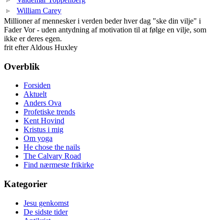
William Carey
Millioner af mennesker i verden beder hver dag "ske din vilje" i
Fader Vor - uden antydning af motivation til at følge en vilje, som
ikke er deres egen.
frit efter Aldous Huxley
Overblik
Forsiden
Aktuelt
Anders Ova
Profetiske trends
Kent Hovind
Kristus i mig
Om yoga
He chose the nails
The Calvary Road
Find nærmeste frikirke
Kategorier
Jesu genkomst
De sidste tider