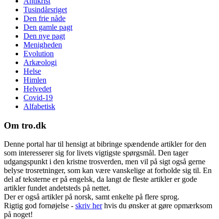
Antikrist
Tusindårsriget
Den frie nåde
Den gamle pagt
Den nye pagt
Menigheden
Evolution
Arkæologi
Helse
Himlen
Helvedet
Covid-19
Alfabetisk
Om tro.dk
Denne portal har til hensigt at bibringe spændende artikler for den
som interesserer sig for livets vigtigste spørgsmål. Den tager
udgangspunkt i den kristne trosverden, men vil på sigt også gerne
belyse trosretninger, som kan være vanskelige at forholde sig til. En
del af teksterne er på engelsk, da langt de fleste artikler er gode
artikler fundet andetsteds på nettet.
Der er også artikler på norsk, samt enkelte på flere sprog.
Rigtig god fornøjelse -
skriv her
hvis du ønsker at gøre opmærksom
på noget!