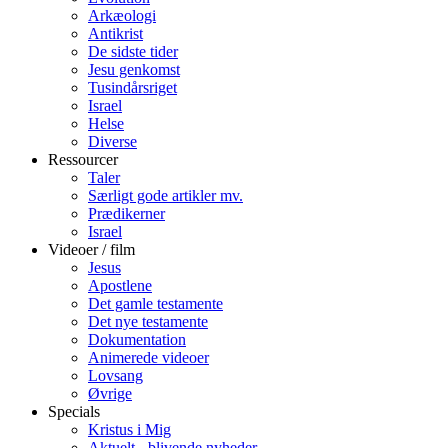
Arkæologi
Antikrist
De sidste tider
Jesu genkomst
Tusindårsriget
Israel
Helse
Diverse
Ressourcer
Taler
Særligt gode artikler mv.
Prædikerner
Israel
Videoer / film
Jesus
Apostlene
Det gamle testamente
Det nye testamente
Dokumentation
Animerede videoer
Lovsang
Øvrige
Specials
Kristus i Mig
Aktuelt - blivende nyheder