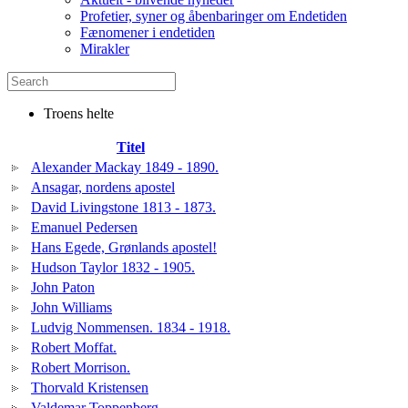
Profetier, syner og åbenbaringer om Endetiden
Fænomener i endetiden
Mirakler
Troens helte
Titel
Alexander Mackay 1849 - 1890.
Ansagar, nordens apostel
David Livingstone 1813 - 1873.
Emanuel Pedersen
Hans Egede, Grønlands apostel!
Hudson Taylor 1832 - 1905.
John Paton
John Williams
Ludvig Nommensen. 1834 - 1918.
Robert Moffat.
Robert Morrison.
Thorvald Kristensen
Valdemar Toppenberg