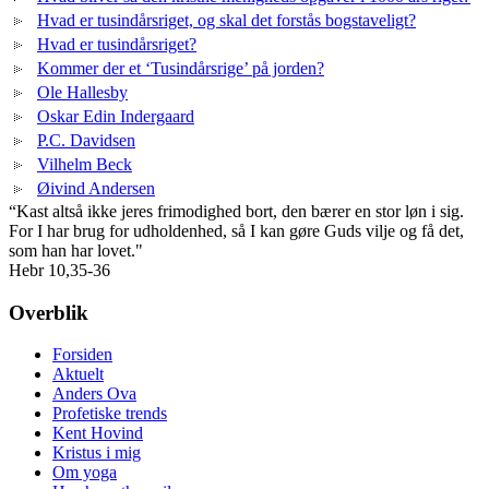
Hvad er tusindårsriget, og skal det forstås bogstaveligt?
Hvad er tusindårsriget?
Kommer der et ‘Tusindårsrige’ på jorden?
Ole Hallesby
Oskar Edin Indergaard
P.C. Davidsen
Vilhelm Beck
Øivind Andersen
“Kast altså ikke jeres frimodighed bort, den bærer en stor løn i sig.
For I har brug for udholdenhed, så I kan gøre Guds vilje og få det,
som han har lovet."
Hebr 10,35-36
Overblik
Forsiden
Aktuelt
Anders Ova
Profetiske trends
Kent Hovind
Kristus i mig
Om yoga