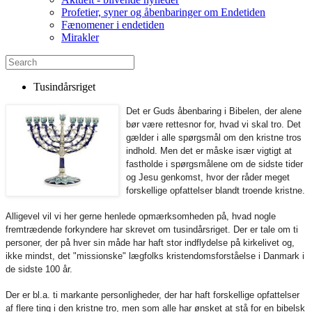
Profetier, syner og åbenbaringer om Endetiden
Fænomener i endetiden
Mirakler
Tusindårsriget
Det er Guds åbenbaring i Bibelen, der alene
bør være rettesnor for, hvad vi skal tro. Det
gælder i alle spørgsmål om den kristne tros
indhold. Men det er måske især vigtigt at
fastholde i spørgsmålene om de sidste tider
og Jesu genkomst, hvor der råder meget
forskellige opfattelser blandt troende kristne.
Alligevel vil vi her gerne henlede opmærksomheden på, hvad nogle
fremtrædende forkyndere har skrevet om tusindårsriget. Der er tale om ti
personer, der på hver sin måde har haft stor indflydelse på kirkelivet og,
ikke mindst, det "missionske" lægfolks kristendomsforståelse i Danmark i
de sidste 100 år.
Der er bl.a. ti markante personligheder, der har haft forskellige opfattelser
af flere ting i den kristne tro, men som alle har ønsket at stå for en bibelsk