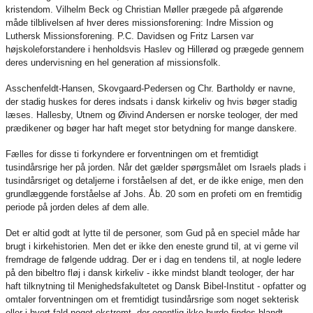
kristendom. Vilhelm Beck og Christian Møller prægede på afgørende
måde tilblivelsen af hver deres missionsforening: Indre Mission og
Luthersk Missionsforening. P.C. Davidsen og Fritz Larsen var
højskoleforstandere i henholdsvis Haslev og Hillerød og prægede gennem
deres undervisning en hel generation af missionsfolk.
Asschenfeldt-Hansen, Skovgaard-Pedersen og Chr. Bartholdy er navne,
der stadig huskes for deres indsats i dansk kirkeliv og hvis bøger stadig
læses. Hallesby, Utnem og Øivind Andersen er norske teologer, der med
prædikener og bøger har haft meget stor betydning for mange danskere.
Fælles for disse ti forkyndere er forventningen om et fremtidigt
tusindårsrige her på jorden. Når det gælder spørgsmålet om Israels plads i
tusindårsriget og detaljerne i forståelsen af det, er de ikke enige, men den
grundlæggende forståelse af Johs. Åb. 20 som en profeti om en fremtidig
periode på jorden deles af dem alle.
Det er altid godt at lytte til de personer, som Gud på en speciel måde har
brugt i kirkehistorien. Men det er ikke den eneste grund til, at vi gerne vil
fremdrage de følgende uddrag. Der er i dag en tendens til, at nogle ledere
på den bibeltro fløj i dansk kirkeliv - ikke mindst blandt teologer, der har
haft tilknytning til Menighedsfakultetet og Dansk Bibel-Institut - opfatter og
omtaler forventningen om et fremtidigt tusindårsrige som noget sekterisk
eller i hvert fald noget ekstremt, der egentlig ikke burde findes blandt