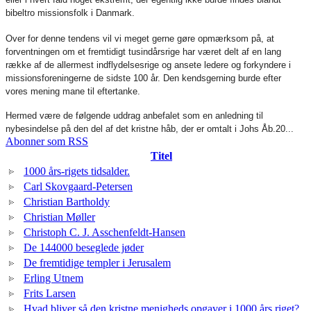
bibeltro missionsfolk i Danmark.
Over for denne tendens vil vi meget gerne gøre opmærksom på, at
forventningen om et fremtidigt tusindårsrige har været delt af en lang
række af de allermest indflydelsesrige og ansete ledere og forkyndere i
missionsforeningerne de sidste 100 år. Den kendsgerning burde efter
vores mening mane til eftertanke.
Hermed være de følgende uddrag anbefalet som en anledning til
nybesindelse på den del af det kristne håb, der er omtalt i Johs Åb.20...
Abonner som RSS
Titel
1000 års-rigets tidsalder.
Carl Skovgaard-Petersen
Christian Bartholdy
Christian Møller
Christoph C. J. Asschenfeldt-Hansen
De 144000 beseglede jøder
De fremtidige templer i Jerusalem
Erling Utnem
Frits Larsen
Hvad bliver så den kristne menigheds opgaver i 1000 års riget?