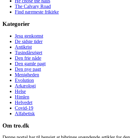
He chose the nails
The Calvary Road
Find nærmeste frikirke
Kategorier
Jesu genkomst
De sidste tider
Antikrist
Tusindårsriget
Den frie nåde
Den gamle pagt
Den nye pagt
Menigheden
Evolution
Arkæologi
Helse
Himlen
Helvedet
Covid-19
Alfabetisk
Om tro.dk
Denne portal har til hensigt at bibringe spændende artikler for den