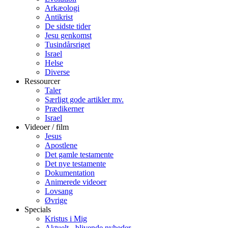
Arkæologi
Antikrist
De sidste tider
Jesu genkomst
Tusindårsriget
Israel
Helse
Diverse
Ressourcer
Taler
Særligt gode artikler mv.
Prædikerner
Israel
Videoer / film
Jesus
Apostlene
Det gamle testamente
Det nye testamente
Dokumentation
Animerede videoer
Lovsang
Øvrige
Specials
Kristus i Mig
Aktuelt - blivende nyheder