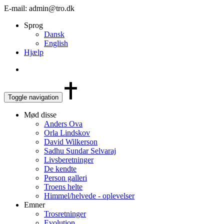
E-mail: admin@tro.dk
Sprog
Dansk
English
Hjælp
Toggle navigation
Mød disse
Anders Ova
Orla Lindskov
David Wilkerson
Sadhu Sundar Selvaraj
Livsberetninger
De kendte
Person galleri
Troens helte
Himmel/helvede - oplevelser
Emner
Trosretninger
Evolution